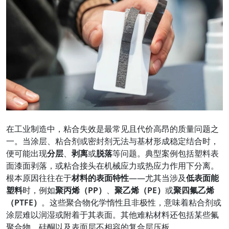
在工业制造中，粘合失效是最常见且代价高昂的质量问题之
一。当涂层、粘合剂或密封剂无法与基材形成稳定结合时，
便可能出现
分层
、
剥离
或
脱落
等问题。典型案例包括塑料表
面漆面剥落，或粘合接头在机械应力或热应力作用下分离。
根本原因往往在于
材料的表面特性
——尤其当涉及
低表面能
塑料
时，例如
聚丙烯（PP）
、
聚乙烯（PE）
或
聚四氟乙烯
（PTFE）
。这些聚合物化学惰性且非极性，意味着粘合剂或
涂层难以润湿或附着于其表面。其他难粘材料还包括某些氟
聚合物、硅酮以及表面层不相容的复合层压板。