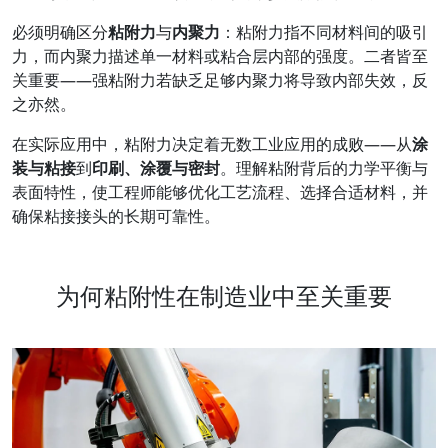
必须明确区分
粘附力
与
内聚力
：粘附力指不同材料间的吸引
力，而内聚力描述单一材料或粘合层内部的强度。二者皆至
关重要——强粘附力若缺乏足够内聚力将导致内部失效，反
之亦然。
在实际应用中，粘附力决定着无数工业应用的成败——从
涂
装与粘接
到
印刷、涂覆与密封
。理解粘附背后的力学平衡与
表面特性，使工程师能够优化工艺流程、选择合适材料，并
确保粘接接头的长期可靠性。
为何粘附性在制造业中至关重要