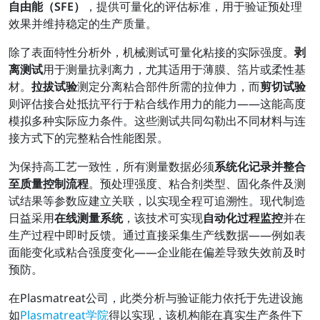
自由能（SFE）
，提供可量化的评估标准，用于验证预处理
效果并维持稳定的生产质量。
除了表面特性分析外，机械测试可量化粘接的实际强度。
剥
离测试
用于测量抗剥离力，尤其适用于薄膜、箔片或柔性基
材。
拉拔试验
测定分离粘合部件所需的拉伸力，而
剪切试验
则评估接合处抵抗平行于粘合线作用力的能力——这能高度
模拟多种实际应力条件。这些测试共同勾勒出不同材料与连
接方式下的完整粘合性能图景。
为保持高工艺一致性，所有测量数据必须
系统化记录并整合
至质量控制流程
。预处理强度、粘合剂类型、固化条件及测
试结果等参数应建立关联，以实现全程可追溯性。现代制造
日益采用
在线测量系统
，该技术可实现
自动化过程监控
并在
生产过程中即时反馈。通过直接采集生产线数据——例如表
面能变化或粘合强度变化——企业能在偏差导致失效前及时
预防。
在Plasmatreat公司，此类分析与验证能力依托于先进设施
如
Plasmatreat学院
得以实现，该机构能在真实生产条件下