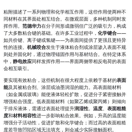
粘附描述了一系列物理和化学相互作用，这些作用使两种不
同材料在其界面处相互结合。在微观层面，多种机制同时发
挥作用。
范德华力
在分子间形成微弱但广泛的吸引力，构成
了大多数粘合键的基础。在许多工业过程中，
化学键合——
如共价键、离子键或氢键——为表面间提供了更强且更特异
性的连接。
机械咬合
发生于液体粘合剂或涂层渗入表面不规
则处并固化时，通过物理锚固作用与基材结合。在特定体系
中，
静电效应
同样发挥作用——界面两侧带相反电荷的表面
会相互吸引。
要实现有效粘合，这些机制在很大程度上依赖于基材的
表面
能
及其被粘合剂、涂层或油墨润湿的能力。高表面能材料
（如金属或玻璃）能使液体轻松扩散，促进分子紧密接触并
增强粘合强度。低表面能材料（如聚乙烯或聚丙烯）则倾向
于排斥液体，需通过表面处理提升
润湿性
。
温度
、
表面粗糙
度
和
材料相容性
进一步影响粘合效果。例如，升高的温度能
增强分子活动性，促进扩散和化学键合；而过高的表面粗糙
度若导致凹陷区域无法填充，则会减少实际接触面积。