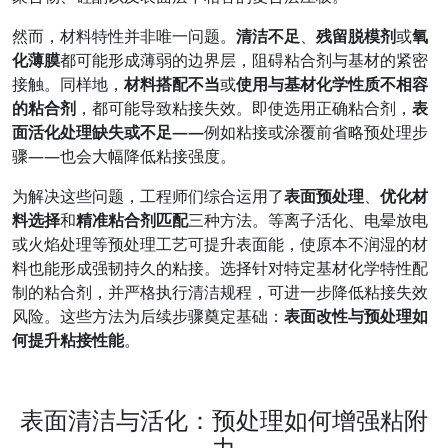
然而，材料特性并非唯一问题。
清洁不足
、
残留脱模剂
或
氧
化薄膜
都可能形成薄弱的边界层，阻碍粘合剂与基材的紧密
接触。同样地，
材料搭配不当
或
使用与基材化学性质不相容
的粘合剂
，都可能导致粘接失效。即使选用正确粘合剂，
表
面活化处理缺失或不足——
例如粘接或涂覆前省略预处理步
骤——也会大幅降低粘接强度。
为解决这些问题，工程师们综合运用了
表面预处理
、
优化材
料选择
和
精准粘合剂匹配
三种方法。等离子活化、电晕放电
或火焰处理等预处理工艺可提升表面能，使原本不润湿的材
料也能形成强韧持久的粘接。选择针对特定基材化学特性配
制的粘合剂，并严格执行清洁规程，可进一步降低粘接失效
风险。这些方法为后续步骤奠定基础：
表面改性与预处理如
何提升粘接性能
。
表面清洁与活化：预处理如何增强粘附
力