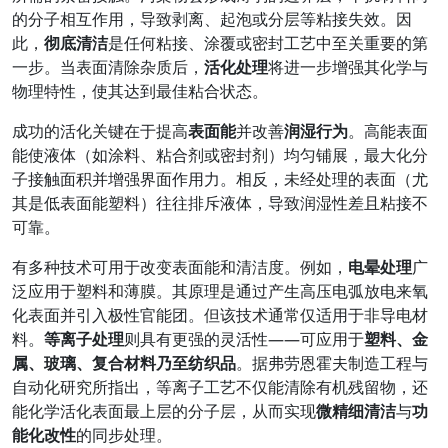
的分子相互作用，导致剥离、起泡或分层等粘接失效。因
此，
彻底清洁
是任何粘接、涂覆或密封工艺中至关重要的第
一步。当表面清除杂质后，
活化处理
将进一步增强其化学与
物理特性，使其达到最佳粘合状态。
成功的活化关键在于提高
表面能
并改善
润湿行为
。高能表面
能使液体（如涂料、粘合剂或密封剂）均匀铺展，最大化分
子接触面积并增强界面作用力。相反，未经处理的表面（尤
其是低表面能塑料）往往排斥液体，导致润湿性差且粘接不
可靠。
有多种技术可用于改变表面能和清洁度。例如，
电晕处理
广
泛应用于塑料和薄膜。其原理是通过产生高压电弧放电来氧
化表面并引入极性官能团。但该技术通常仅适用于非导电材
料。
等离子处理
则具有更强的灵活性——可应用于
塑料、金
属、玻璃、复合材料乃至纺织品
。据弗劳恩霍夫制造工程与
自动化研究所指出，等离子工艺不仅能清除有机残留物，还
能化学活化表面最上层的分子层，从而实现
微精细清洁
与
功
能化改性
的同步处理。