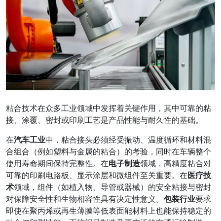
粘合技术在众多工业领域中发挥着关键作用，其中可靠的粘
接、涂覆、密封或印刷工艺是产品性能与耐久性的基础。
在
汽车工业
中，粘合接头必须经受振动、温度循环和材料混
合组合（例如塑料与金属的粘合）的考验，同时在车辆整个
使用寿命期间保持完整性。在
电子制造
领域，高精度粘合对
可靠的印刷电路板、显示涂层和微组件至关重要。在
医疗技
术
领域，组件（如植入物、导管或器械）的安全粘接与密封
对保障安全性和生物相容性具有决定性意义。
包装行业
要求
即使在聚丙烯或再生薄膜等低表面能材料上也能保持稳定的