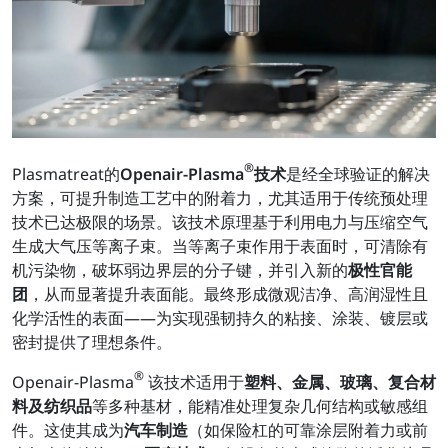
®
Plasmatreat的
Openair-Plasma
技术
是经全球验证的解决
方案，可提升制造工艺中的附着力，尤其适用于传统预处理
技术已达极限的场景。该技术原理基于利用电力与压缩空气
生成大气压等离子束。当等离子束作用于表面时，可清除有
机污染物，破坏弱边界层的分子键，并引入新的
极性官能
团
，从而显著提升表面能。最终形成微观洁净、高润湿性且
化学活性的表面——为实现强韧持久的粘接、涂装、镀层或
密封提供了理想条件。
®
Openair-Plasma
该技术适用于
塑料、金属、玻璃、复合材
料及纺织品
等多种基材，能精准处理复杂几何结构或敏感组
件。这使其成为
汽车制造
（如保险杠的可靠涂层附着力或前