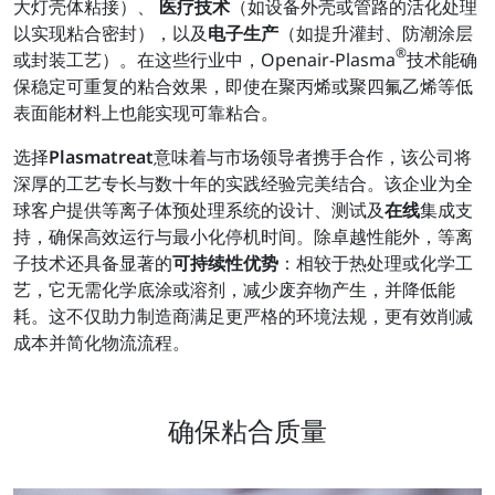
大灯壳体粘接）、
医疗技术
（如设备外壳或管路的活化处理
以实现粘合密封），以及
电子生产
（如提升灌封、防潮涂层
®
或封装工艺）。在这些行业中，Openair-Plasma
技术能确
保稳定可重复的粘合效果，即使在聚丙烯或聚四氟乙烯等低
表面能材料上也能实现可靠粘合。
选择
Plasmatreat
意味着与市场领导者携手合作，该公司将
深厚的工艺专长与数十年的实践经验完美结合。该企业为全
球客户提供等离子体预处理系统的设计、测试及
在线
集成支
持，确保高效运行与最小化停机时间。除卓越性能外，等离
子技术还具备显著的
可持续性优势
：相较于热处理或化学工
艺，它无需化学底涂或溶剂，减少废弃物产生，并降低能
耗。这不仅助力制造商满足更严格的环境法规，更有效削减
成本并简化物流流程。
确保粘合质量