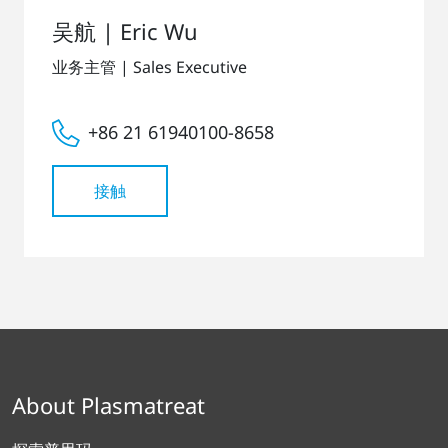
吴航 | Eric Wu
业务主管 | Sales Executive
+86 21 61940100-8658
接触
About Plasmatreat