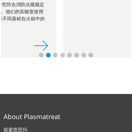
规规定
EFFICIAT 项目:
汽车制造中的传统钣金结构正
使用
的轻量化技术所取代。使用等离子涂层后，即
焰中的
溶剂型底漆，新型复合材料也可以可靠地牢固
®
PROTECT-SELECT 项目:
使用 PlasmaPlus
镀膜技术可以沉积薄而透明的绝缘等离子聚合
层，以防止老化，从而为选定区域的电子元件
护作用。